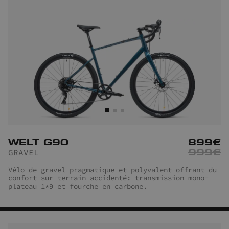
WELT G90
899
€
999
€
GRAVEL
Vélo de gravel pragmatique et polyvalent offrant du
confort sur terrain accidenté: transmission mono-
plateau 1*9 et fourche en carbone.