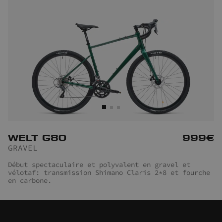
WELT G80
999
€
GRAVEL
Début spectaculaire et polyvalent en gravel et
vélotaf: transmission Shimano Claris 2*8 et fourche
en carbone.