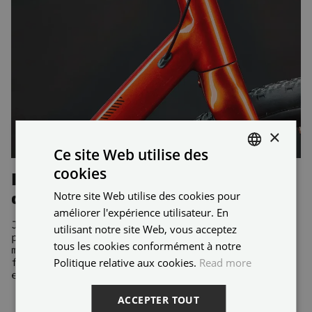
×
Ce site Web utilise des
cookies
Brillez même dans des
ENGLISH
conditions difficiles
Notre site Web utilise des cookies pour
FRENCH
améliorer l'expérience utilisateur. En
Jonctions sans joints des tubes
utilisant notre site Web, vous acceptez
principaux du cadre, câblage interne,
tous les cookies conformément à notre
montage des roues avec axes creux,
fourche en carbone pour plus de confort
Politique relative aux cookies.
Read more
et moins de poids du vélo.
ACCEPTER TOUT