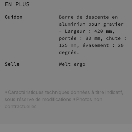
EN PLUS
Guidon
Barre de descente en
aluminium pour gravier
- Largeur : 420 mm,
portée : 80 mm, chute :
125 mm, évasement : 20
degrés.
Selle
Welt ergo
*Caractéristiques techniques données à titre indicatif,
sous réserve de modifications *Photos non
contractuelles