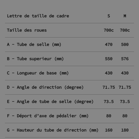
Lettre de taille de cadre
S
M
Taille des roues
700с
700с
7
A - Tube de selle (mm)
470
500
B - Tube superieur (mm)
550
576
C - Longueur de base (mm)
430
430
D - Angle de direction (degree)
71.75
71.75
7
E - Angle de tube de selle (degree)
73.5
73.5
7
F - Déport d’axe de pédalier (mm)
80
80
G - Hauteur du tube de direction (mm)
160
180