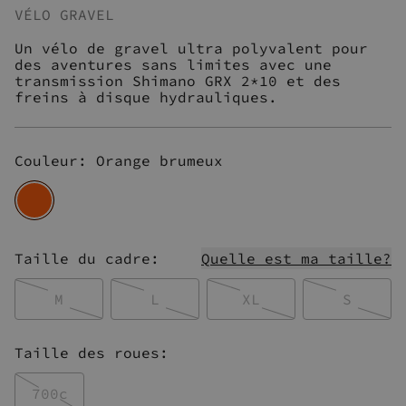
VÉLO GRAVEL
Un vélo de gravel ultra polyvalent pour
des aventures sans limites avec une
transmission Shimano GRX 2*10 et des
freins à disque hydrauliques.
Couleur
:
Orange brumeux
Taille du cadre
:
Quelle est ma taille?
M
L
XL
S
Taille des roues
:
700c