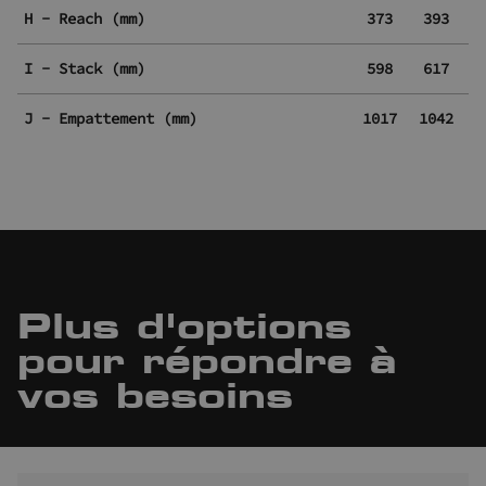
H - Reach (mm)
373
393
I - Stack (mm)
598
617
J - Empattement (mm)
1017
1042
1
Plus d'options
pour répondre à
vos besoins